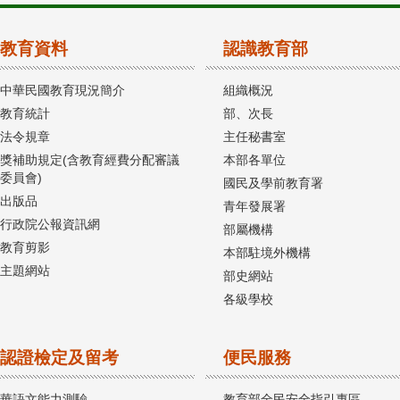
教育資料
認識教育部
中華民國教育現況簡介
組織概況
教育統計
部、次長
法令規章
主任秘書室
獎補助規定(含教育經費分配審議
本部各單位
委員會)
國民及學前教育署
出版品
青年發展署
行政院公報資訊網
部屬機構
教育剪影
本部駐境外機構
主題網站
部史網站
各級學校
認證檢定及留考
便民服務
華語文能力測驗
教育部全民安全指引專區