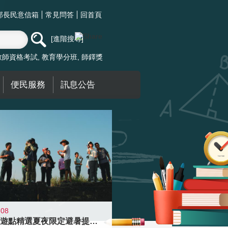
部長民意信箱
常見問答
回首頁
進階搜尋
教師資格考試
教育學分班
師鐸獎
便民服務
訊息公告
-08
青年壯遊點精選夏夜限定避暑提案 漫