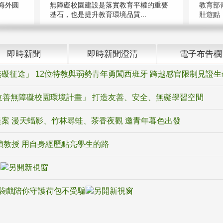
海外圓
無障礙校園建設是落實教育平權的重要
教育部
基石，也是提升教育環境品質...
壯遊點，
即時新聞
即時新聞澄清
電子布告欄
礙征途」 12位特教與弱勢青年勇闖西班牙 跨越感官限制見證生
改善無障礙校園環境計畫」 打造友善、安全、無礙學習空間
案 漫天蝠影、竹林尋蛙、茶香夜觀 邀青年暮色出發
禎教授 用自身經歷點亮學生的路
騙
袋戲陪你守護荷包不受騙