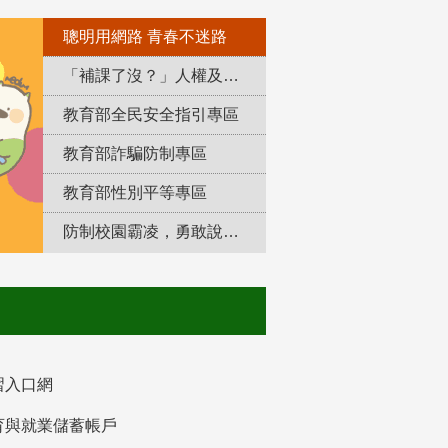
聰明用網路 青春不迷路
「補課了沒？」人權及轉型正義教育專區
教育部全民安全指引專區
教育部詐騙防制專區
教育部性別平等專區
防制校園霸凌，勇敢說出來！
習入口網
育與就業儲蓄帳戶