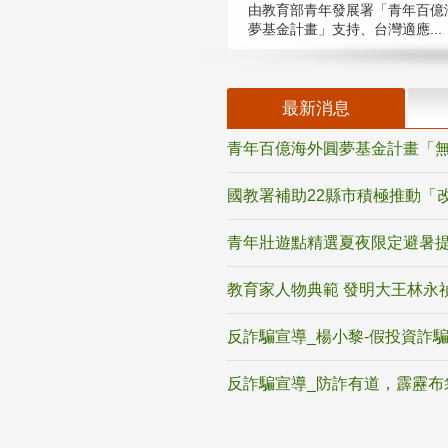
由教育部青年發展署「青年百億
夢基金計畫」支持、台灣適應...
最新消息
青年百億海外圓夢基金計畫「無
國教署補助22縣市積極推動「
青年壯遊點精選夏夜限定避暑提
教育家人物典範 發明大王林永
反詐騙宣導_楊小黎-假投資詐
反詐騙宣導_防詐有道，霹靂布