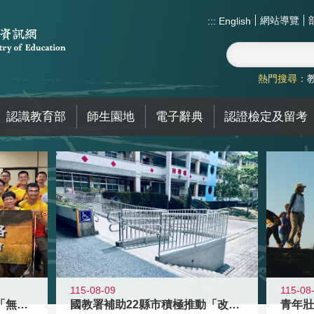
網站導覽
:::
English
熱門搜尋：
認識教育部
師生園地
電子辭典
認證檢定及留考
115-08-09
115-08
青年百億海外圓夢基金計畫「無礙征途
國教署補助22縣市積極推動「改善無