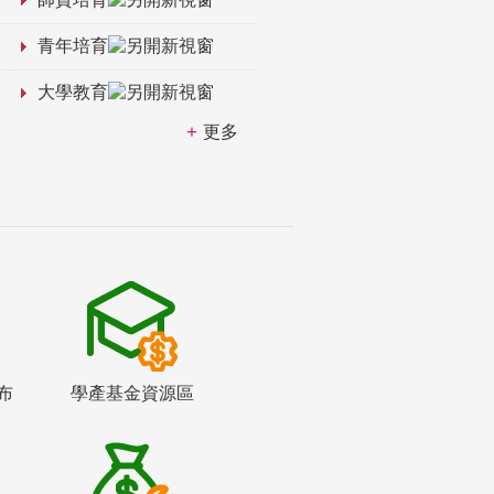
青年培育
大學教育
更多
布
學產基金資源區