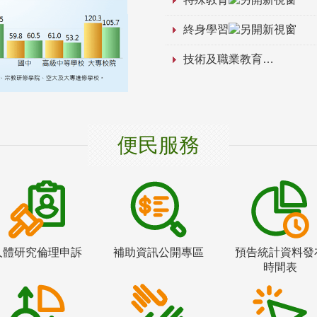
終身學習
技術及職業教育
便民服務
人體研究倫理申訴
補助資訊公開專區
預告統計資料發
時間表