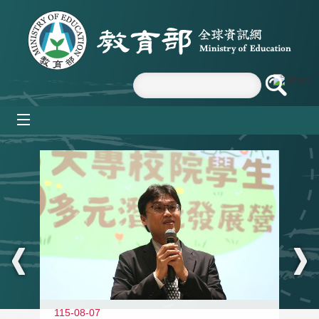
跳到主要內容區塊
mobile_menu
:::
11
115-08-07