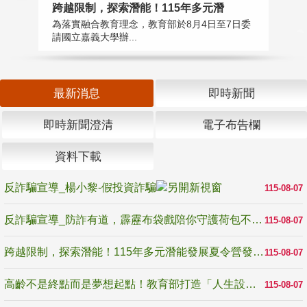
高
跨越限制，探索潛能！115年多元潛
教
為落實融合教育理念，教育部於8月4日至7日委
博
請國立嘉義大學辦...
最新消息
即時新聞
即時新聞澄清
電子布告欄
資料下載
反詐騙宣導_楊小黎-假投資詐騙
115-08-07
反詐騙宣導_防詐有道，霹靂布袋戲陪你守護荷包不受騙
115-08-07
跨越限制，探索潛能！115年多元潛能發展夏令營發掘生命無限可能
115-08-07
高齡不是終點而是夢想起點！教育部打造「人生設計夢工場」 參展第3屆高齡健康產業博覽會
115-08-07