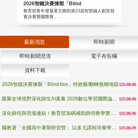
2026智鐵決賽煉製「Blind
匯
教育部青年發展署主辦的第23屆智慧鐵人創意競
教
賽決賽暨國際賽，...
「
最新消息
即時新聞
即時新聞澄清
電子布告欄
資料下載
2026智鐵決賽煉製「Blind box」特效藥/翻轉無聊地獄
115-08-06
匯聚全球視野深化師生AI素養 2026數位學習國際論壇高雄登場
115-08-06
深化師培與現場連結！教育部加碼補助師培教學實踐研究 10月師培國際研討會交流教學實踐經驗
115-08-06
國教署「全國高中暑期研習營」 以多元課程培養學生瞭解誠信專業與倫理價值
115-08-05