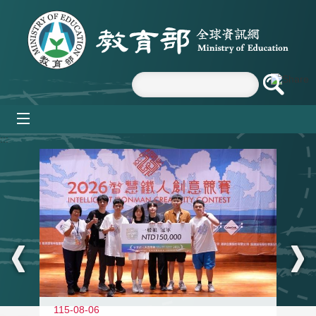
跳到主要內容區塊
mobile_menu
:::
115-08-06
11