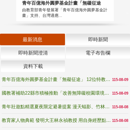
青年百億海外圓夢基金計畫「無礙征途
國
由教育部青年發展署「青年百億海外圓夢基金計
無
畫」支持、台灣適應...
是
最新消息
即時新聞
即時新聞澄清
電子布告欄
資料下載
青年百億海外圓夢基金計畫「無礙征途」 12位特教與弱勢青年勇闖西班牙 跨越感官限制見證生命蛻變
115-08-09
國教署補助22縣市積極推動「改善無障礙校園環境計畫」 打造友善、安全、無礙學習空間
115-08-09
青年壯遊點精選夏夜限定避暑提案 漫天蝠影、竹林尋蛙、茶香夜觀 邀青年暮色出發
115-08-08
教育家人物典範 發明大王林永禎教授 用自身經歷點亮學生的路
115-08-08