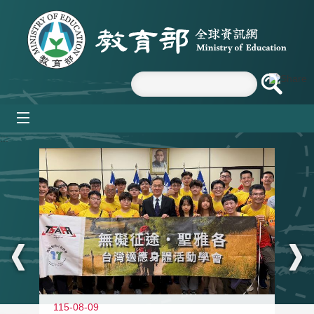
跳到主要內容區塊
mobile_menu
:::
115-08-09
11