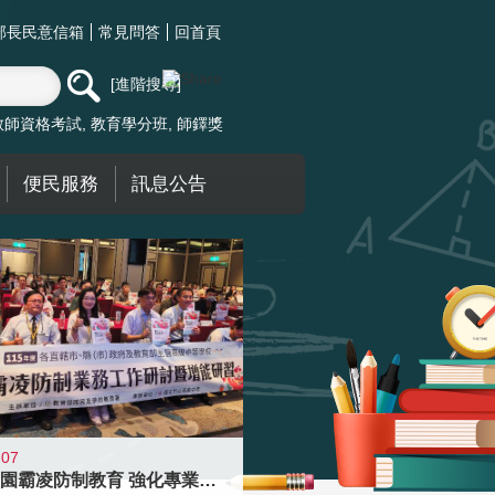
部長民意信箱
常見問答
回首頁
進階搜尋
教師資格考試
教育學分班
師鐸獎
便民服務
訊息公告
-07
落實校園霸凌防制教育 強化專業知能