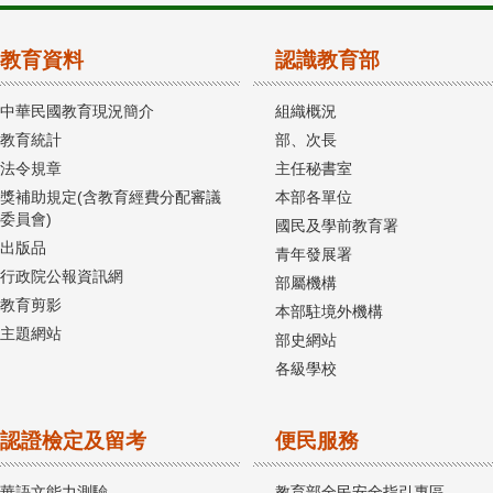
教育資料
認識教育部
中華民國教育現況簡介
組織概況
教育統計
部、次長
法令規章
主任秘書室
獎補助規定(含教育經費分配審議
本部各單位
委員會)
國民及學前教育署
出版品
青年發展署
行政院公報資訊網
部屬機構
教育剪影
本部駐境外機構
主題網站
部史網站
各級學校
認證檢定及留考
便民服務
華語文能力測驗
教育部全民安全指引專區