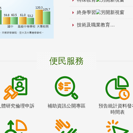
終身學習
技術及職業教育
便民服務
人體研究倫理申訴
補助資訊公開專區
預告統計資料發
時間表