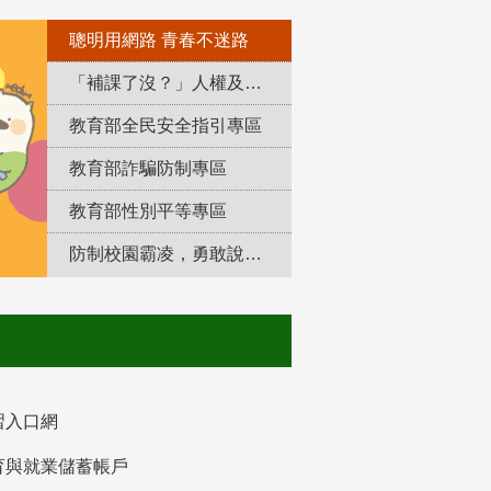
聰明用網路 青春不迷路
「補課了沒？」人權及轉型正義教育專區
教育部全民安全指引專區
教育部詐騙防制專區
教育部性別平等專區
防制校園霸凌，勇敢說出來！
習入口網
育與就業儲蓄帳戶