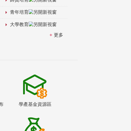
青年培育
大學教育
更多
布
學產基金資源區