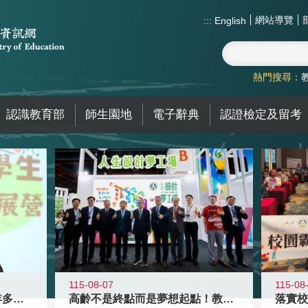
網站導覽
:::
English
熱門搜尋：
認識教育部
師生園地
電子辭典
認證檢定及留考
115-08-07
115-08
高齡不是終點而是夢想起點！教育部打
跨越限制，探索潛能！115年多元潛