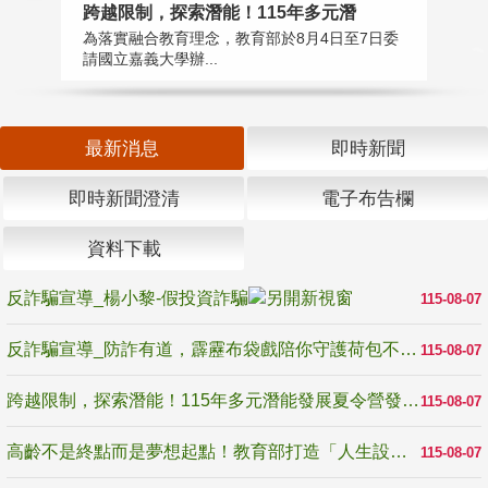
高
跨越限制，探索潛能！115年多元潛
教
為落實融合教育理念，教育部於8月4日至7日委
博
請國立嘉義大學辦...
最新消息
即時新聞
即時新聞澄清
電子布告欄
資料下載
反詐騙宣導_楊小黎-假投資詐騙
115-08-07
反詐騙宣導_防詐有道，霹靂布袋戲陪你守護荷包不受騙
115-08-07
跨越限制，探索潛能！115年多元潛能發展夏令營發掘生命無限可能
115-08-07
高齡不是終點而是夢想起點！教育部打造「人生設計夢工場」 參展第3屆高齡健康產業博覽會
115-08-07