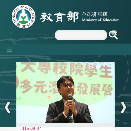
跳到主要內容區塊
mobile_menu
:::
11
115-08-07