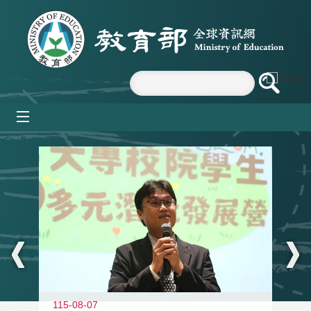
跳到主要內容區塊
mobile_menu
:::
11
115-08-07