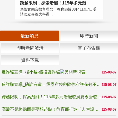
高
跨越限制，探索潛能！115年多元潛
教
為落實融合教育理念，教育部於8月4日至7日委
博
請國立嘉義大學辦...
最新消息
即時新聞
即時新聞澄清
電子布告欄
資料下載
反詐騙宣導_楊小黎-假投資詐騙
115-08-07
反詐騙宣導_防詐有道，霹靂布袋戲陪你守護荷包不受騙
115-08-07
跨越限制，探索潛能！115年多元潛能發展夏令營發掘生命無限可能
115-08-07
高齡不是終點而是夢想起點！教育部打造「人生設計夢工場」 參展第3屆高齡健康產業博覽會
115-08-07