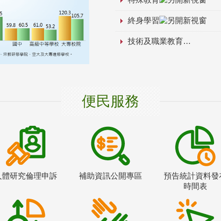
終身學習
技術及職業教育
便民服務
人體研究倫理申訴
補助資訊公開專區
預告統計資料發
時間表