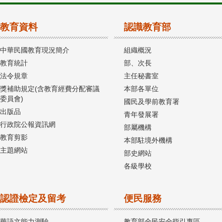
教育資料
認識教育部
中華民國教育現況簡介
組織概況
教育統計
部、次長
法令規章
主任秘書室
獎補助規定(含教育經費分配審議
本部各單位
委員會)
國民及學前教育署
出版品
青年發展署
行政院公報資訊網
部屬機構
教育剪影
本部駐境外機構
主題網站
部史網站
各級學校
認證檢定及留考
便民服務
華語文能力測驗
教育部全民安全指引專區