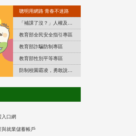
聰明用網路 青春不迷路
「補課了沒？」人權及轉型正義教育專區
教育部全民安全指引專區
教育部詐騙防制專區
教育部性別平等專區
防制校園霸凌，勇敢說出來！
習入口網
育與就業儲蓄帳戶