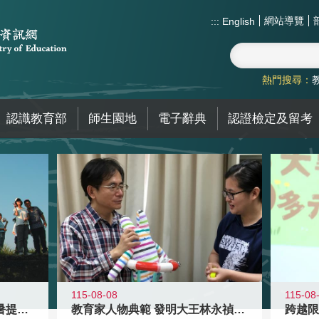
網站導覽
:::
English
熱門搜尋：
認識教育部
師生園地
電子辭典
認證檢定及留考
115-08-08
115-08
教育家人物典範 發明大王林永禎教授
青年壯遊點精選夏夜限定避暑提案 漫