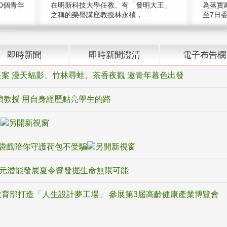
在明新科技大學任教、有「發明大王」
0個青年
為落實
之稱的榮譽講座教授林永禎，...
至7日委
即時新聞
即時新聞澄清
電子布告欄
案 漫天蝠影、竹林尋蛙、茶香夜觀 邀青年暮色出發
禎教授 用自身經歷點亮學生的路
騙
袋戲陪你守護荷包不受騙
多元潛能發展夏令營發掘生命無限可能
育部打造「人生設計夢工場」 參展第3屆高齡健康產業博覽會