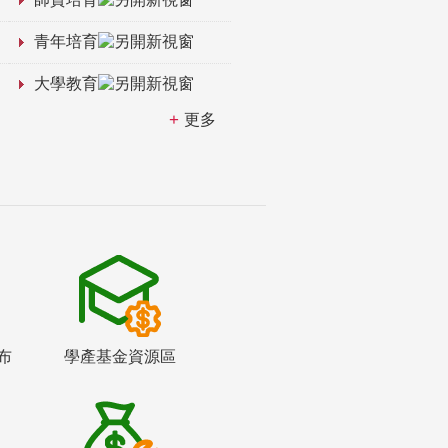
青年培育
大學教育
更多
布
學產基金資源區