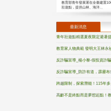
教育部青年發展署在全臺建置10
壯遊點，提供山林、海洋...
最新消息
青年壯遊點精選夏夜限定避暑提
教育家人物典範 發明大王林永
反詐騙宣導_楊小黎-假投資詐
反詐騙宣導_防詐有道，霹靂布
跨越限制，探索潛能！115年
高齡不是終點而是夢想起點！教