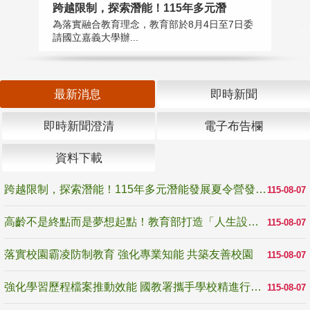
高
跨越限制，探索潛能！115年多元潛
教
為落實融合教育理念，教育部於8月4日至7日委
博
請國立嘉義大學辦...
最新消息
即時新聞
即時新聞澄清
電子布告欄
資料下載
跨越限制，探索潛能！115年多元潛能發展夏令營發掘生命無限可能
115-08-07
高齡不是終點而是夢想起點！教育部打造「人生設計夢工場」 參展第3屆高齡健康產業博覽會
115-08-07
落實校園霸凌防制教育 強化專業知能 共築友善校園
115-08-07
強化學習歷程檔案推動效能 國教署攜手學校精進行政與教學支持
115-08-07