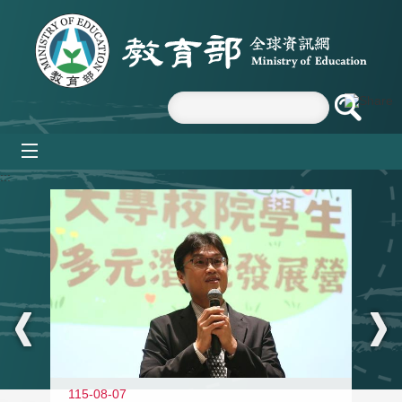
跳到主要內容區塊
mobile_menu
:::
11
115-08-07