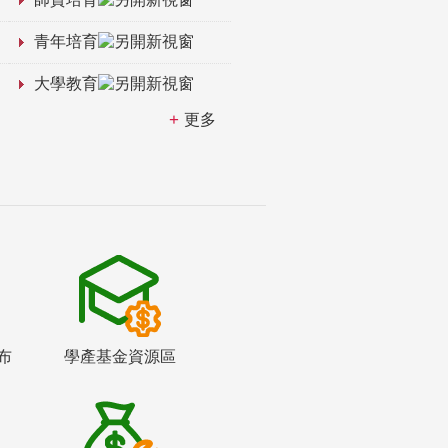
青年培育
大學教育
更多
布
學產基金資源區