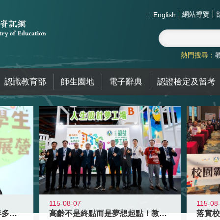
網站導覽
:::
English
熱門搜尋：
認識教育部
師生園地
電子辭典
認證檢定及留考
115-08-07
115-08
高齡不是終點而是夢想起點！教育部打
跨越限制，探索潛能！115年多元潛