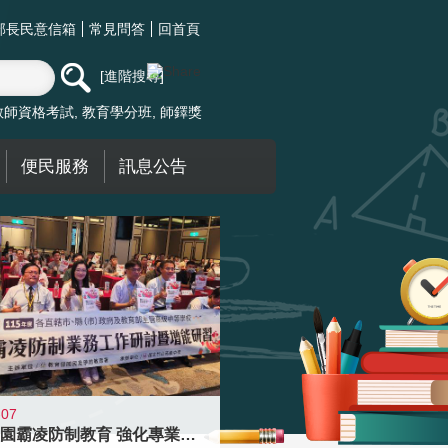
部長民意信箱
常見問答
回首頁
進階搜尋
教師資格考試
教育學分班
師鐸獎
便民服務
訊息公告
-07
落實校園霸凌防制教育 強化專業知能