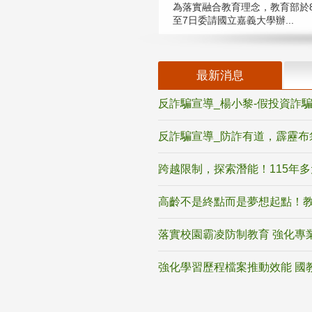
為落實融合教育理念，教育部於8
至7日委請國立嘉義大學辦...
最新消息
反詐騙宣導_楊小黎-假投資詐
反詐騙宣導_防詐有道，霹靂布
跨越限制，探索潛能！115年
高齡不是終點而是夢想起點！教
落實校園霸凌防制教育 強化專
強化學習歷程檔案推動效能 國