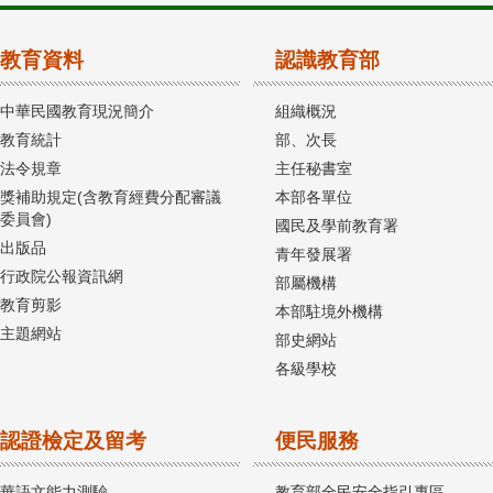
教育資料
認識教育部
中華民國教育現況簡介
組織概況
教育統計
部、次長
法令規章
主任秘書室
獎補助規定(含教育經費分配審議
本部各單位
委員會)
國民及學前教育署
出版品
青年發展署
行政院公報資訊網
部屬機構
教育剪影
本部駐境外機構
主題網站
部史網站
各級學校
認證檢定及留考
便民服務
華語文能力測驗
教育部全民安全指引專區