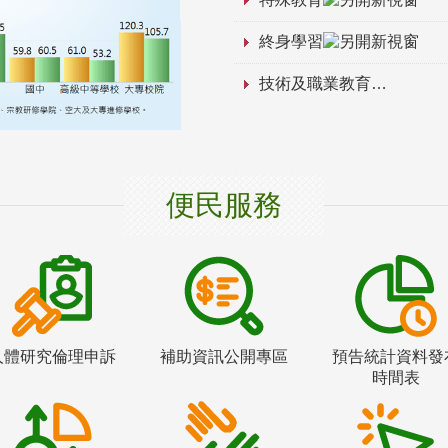
終身學習
技術及職業教育
便民服務
人體研究倫理申訴
補助資訊公開專區
預告統計資料發
時間表