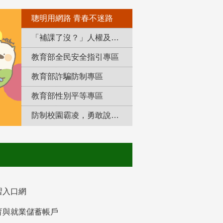
聰明用網路 青春不迷路
「補課了沒？」人權及轉型正義教育專區
教育部全民安全指引專區
教育部詐騙防制專區
教育部性別平等專區
防制校園霸凌，勇敢說出來！
習入口網
育與就業儲蓄帳戶