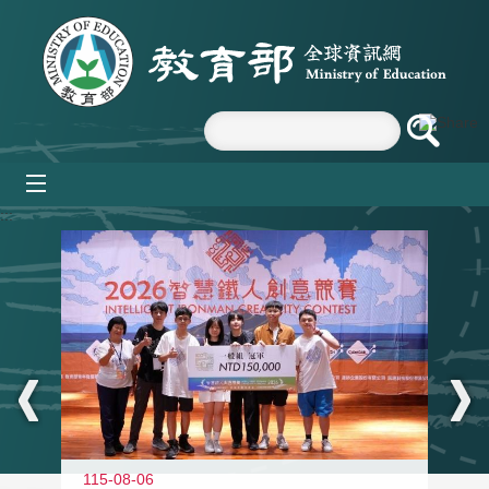
跳到主要內容區塊
mobile_menu
:::
115-08-06
11