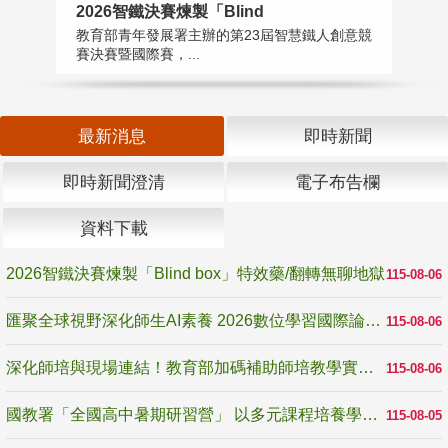
2026智鐵決賽煉製「Blind
匯
教育部青年發展署主辦的第23屆智慧鐵人創意競
教
賽決賽暨國際賽，...
「
最新消息
即時新聞
即時新聞澄清
電子布告欄
資料下載
2026智鐵決賽煉製「Blind box」特效藥/翻轉無聊地獄
115-08-06
匯聚全球視野深化師生AI素養 2026數位學習國際論壇高雄登場
115-08-06
深化師培與現場連結！教育部加碼補助師培教學實踐研究 10月師培國際研討會交流教學實踐經驗
115-08-06
國教署「全國高中暑期研習營」 以多元課程培養學生瞭解誠信專業與倫理價值
115-08-05