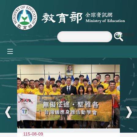
跳到主要內容區塊
mobile_menu
:::
115-08-09
11