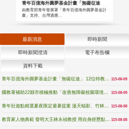
青年百億海外圓夢基金計畫「無礙征途
國
由教育部青年發展署「青年百億海外圓夢基金計
無
畫」支持、台灣適應...
是
最新消息
即時新聞
即時新聞澄清
電子布告欄
資料下載
青年百億海外圓夢基金計畫「無礙征途」 12位特教與弱勢青年勇闖西班牙 跨越感官限制見證生命蛻變
115-08-09
國教署補助22縣市積極推動「改善無障礙校園環境計畫」 打造友善、安全、無礙學習空間
115-08-09
青年壯遊點精選夏夜限定避暑提案 漫天蝠影、竹林尋蛙、茶香夜觀 邀青年暮色出發
115-08-08
教育家人物典範 發明大王林永禎教授 用自身經歷點亮學生的路
115-08-08