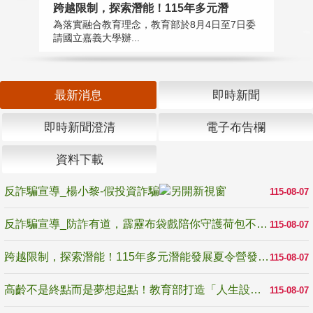
高
跨越限制，探索潛能！115年多元潛
教
為落實融合教育理念，教育部於8月4日至7日委
博
請國立嘉義大學辦...
最新消息
即時新聞
即時新聞澄清
電子布告欄
資料下載
反詐騙宣導_楊小黎-假投資詐騙
115-08-07
反詐騙宣導_防詐有道，霹靂布袋戲陪你守護荷包不受騙
115-08-07
跨越限制，探索潛能！115年多元潛能發展夏令營發掘生命無限可能
115-08-07
高齡不是終點而是夢想起點！教育部打造「人生設計夢工場」 參展第3屆高齡健康產業博覽會
115-08-07