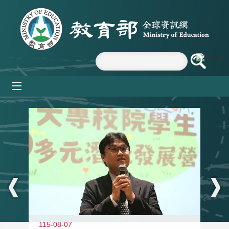
跳到主要內容區塊
mobile_menu
:::
11
115-08-07