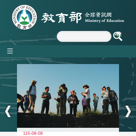
跳到主要內容區塊
mobile_menu
:::
11
115-08-08