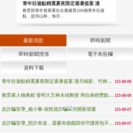
教
青年壯遊點精選夏夜限定避暑提案 漫
在
教育部青年發展署在全臺建置100個青年壯遊
譽
點，提供山林、海洋...
最新消息
即時新聞
即時新聞澄清
電子布告欄
資料下載
青年壯遊點精選夏夜限定避暑提案 漫天蝠影、竹林尋蛙、茶香夜觀 邀青年暮色出發
115-08-08
教育家人物典範 發明大王林永禎教授 用自身經歷點亮學生的路
115-08-08
反詐騙宣導_楊小黎-假投資詐騙
115-08-07
反詐騙宣導_防詐有道，霹靂布袋戲陪你守護荷包不受騙
115-08-07