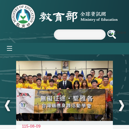
跳到主要內容區塊
mobile_menu
:::
115-08-09
11