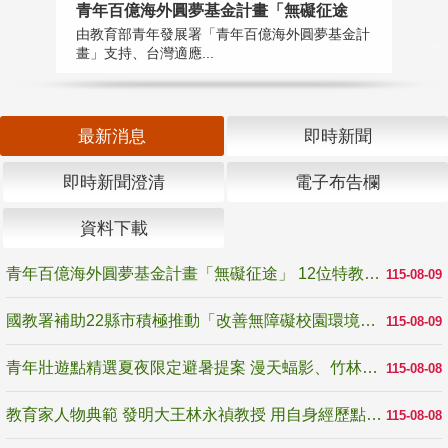
青年百億海外圓夢基金計畫「無礙征途
國
由教育部青年發展署「青年百億海外圓夢基金計
無
畫」支持、台灣適應...
是
最新消息
即時新聞
即時新聞澄清
電子布告欄
資料下載
青年百億海外圓夢基金計畫「無礙征途」 12位特教與弱勢青年勇闖西班牙 跨越感官限制見證生命蛻變
115-08-09
國教署補助22縣市積極推動「改善無障礙校園環境計畫」 打造友善、安全、無礙學習空間
115-08-09
青年壯遊點精選夏夜限定避暑提案 漫天蝠影、竹林尋蛙、茶香夜觀 邀青年暮色出發
115-08-08
教育家人物典範 發明大王林永禎教授 用自身經歷點亮學生的路
115-08-08