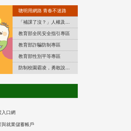
聰明用網路 青春不迷路
「補課了沒？」人權及轉型正義教育專區
教育部全民安全指引專區
教育部詐騙防制專區
教育部性別平等專區
防制校園霸凌，勇敢說出來！
習入口網
育與就業儲蓄帳戶