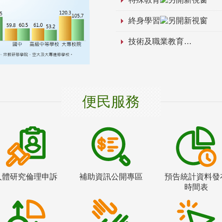
終身學習
技術及職業教育
便民服務
人體研究倫理申訴
補助資訊公開專區
預告統計資料發
時間表