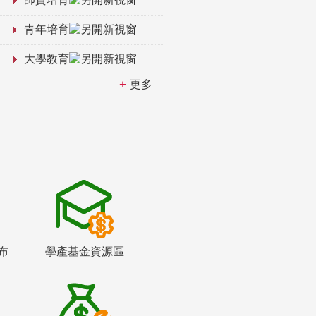
青年培育
大學教育
更多
布
學產基金資源區