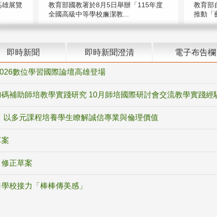
高雄展覽
教育部國教署於8月5日舉辦「115年度
教育部
全國高級中等學校廉潔教...
推動「藝
即時新聞
即時新聞澄清
電子布告欄
2026數位學習國際論壇高雄登場
碼補助師培教學實踐研究 10月師培國際研討會交流教學實踐經
 以多元課程培養學生瞭解誠信專業與倫理價值
草案
》修正草案
日學校接力「棒棒傳美感」