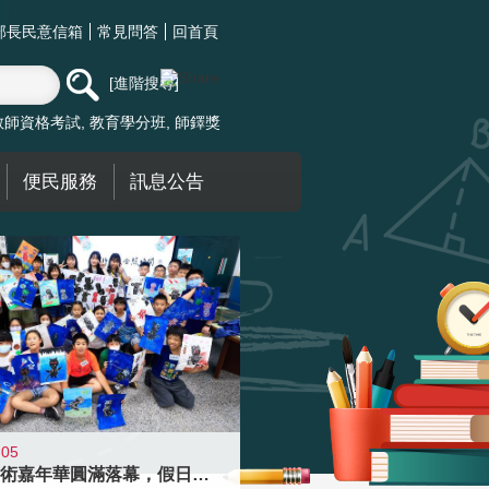
部長民意信箱
常見問答
回首頁
進階搜尋
教師資格考試
教育學分班
師鐸獎
便民服務
訊息公告
-05
學校藝術嘉年華圓滿落幕，假日學校接