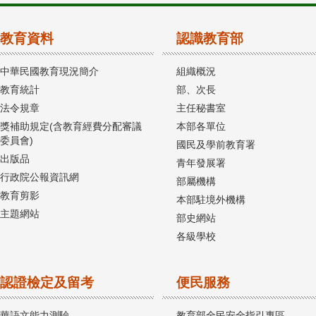
教育資料
認識教育部
中華民國教育現況簡介
組織概況
教育統計
部、次長
法令規章
主任秘書室
獎補助規定(含教育經費分配審議
本部各單位
委員會)
國民及學前教育署
出版品
青年發展署
行政院公報資訊網
部屬機構
教育剪影
本部駐境外機構
主題網站
部史網站
各級學校
認證檢定及留考
便民服務
華語文能力測驗
教育部全民安全指引專區