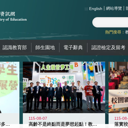
網站導覽
:::
English
熱門搜尋：
認識教育部
師生園地
電子辭典
認證檢定及留考
115-08-07
115-08
高齡不是終點而是夢想起點！教育部打
跨越限制，探索潛能！115年多元潛