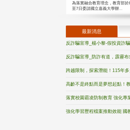
為落實融合教育理念，教育部於8
至7日委請國立嘉義大學辦...
最新消息
反詐騙宣導_楊小黎-假投資詐
反詐騙宣導_防詐有道，霹靂布
跨越限制，探索潛能！115年
高齡不是終點而是夢想起點！教
落實校園霸凌防制教育 強化專
強化學習歷程檔案推動效能 國