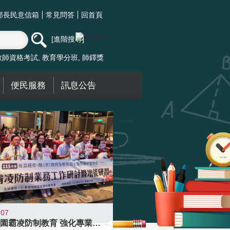
部長民意信箱
常見問答
回首頁
進階搜尋
教師資格考試
教育學分班
師鐸獎
便民服務
訊息公告
-07
落實校園霸凌防制教育 強化專業知能