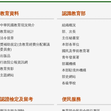
教育資料
認識教育部
中華民國教育現況簡介
組織概況
教育統計
部、次長
法令規章
主任秘書室
獎補助規定(含教育經費分配審議
本部各單位
委員會)
國民及學前教育署
出版品
青年發展署
行政院公報資訊網
部屬機構
教育剪影
本部駐境外機構
主題網站
部史網站
各級學校
認證檢定及留考
便民服務
華語文能力測驗
教育部全民安全指引專區