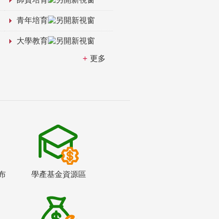
青年培育
大學教育
更多
布
學產基金資源區