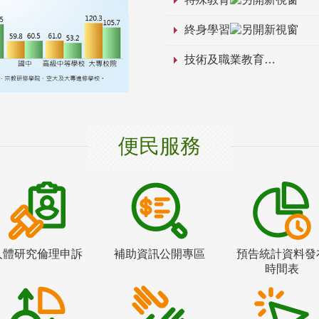
終身學習
技術及職業教育
便民服務
人體研究倫理申訴
補助資訊公開專區
預告統計資料發
時間表