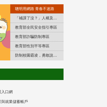
聰明用網路 青春不迷路
「補課了沒？」人權及轉型正義教育專區
教育部全民安全指引專區
教育部詐騙防制專區
教育部性別平等專區
防制校園霸凌，勇敢說出來！
習入口網
育與就業儲蓄帳戶