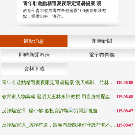
教
青年壯遊點精選夏夜限定避暑提案 漫
在
教育部青年發展署在全臺建置100個青年壯遊
譽
點，提供山林、海洋...
最新消息
即時新聞
即時新聞澄清
電子布告欄
資料下載
青年壯遊點精選夏夜限定避暑提案 漫天蝠影、竹林尋蛙、茶香夜觀 邀青年暮色出發
115-08-08
教育家人物典範 發明大王林永禎教授 用自身經歷點亮學生的路
115-08-08
反詐騙宣導_楊小黎-假投資詐騙
115-08-07
反詐騙宣導_防詐有道，霹靂布袋戲陪你守護荷包不受騙
115-08-07