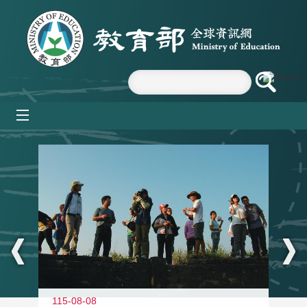
跳到主要內容區塊
mobile_menu
:::
11
115-08-08