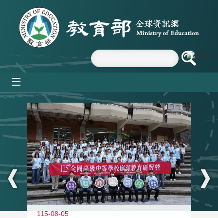
跳到主要內容區塊
mobile_menu
:::
115-08-05
11