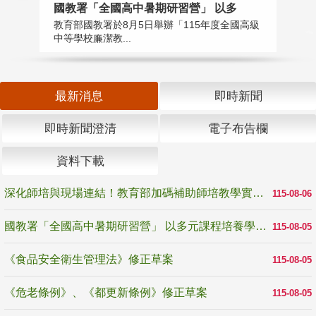
國教署「全國高中暑期研習營」 以多
學
教育部國教署於8月5日舉辦「115年度全國高級
教
中等學校廉潔教...
「
最新消息
即時新聞
即時新聞澄清
電子布告欄
資料下載
深化師培與現場連結！教育部加碼補助師培教學實踐研究 10月師培國際研討會交流教學實踐經驗
115-08-06
國教署「全國高中暑期研習營」 以多元課程培養學生瞭解誠信專業與倫理價值
115-08-05
《食品安全衛生管理法》修正草案
115-08-05
《危老條例》、《都更新條例》修正草案
115-08-05