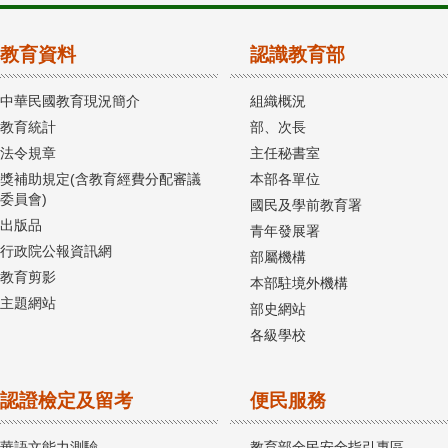
教育資料
認識教育部
中華民國教育現況簡介
組織概況
教育統計
部、次長
法令規章
主任秘書室
獎補助規定(含教育經費分配審議
本部各單位
委員會)
國民及學前教育署
出版品
青年發展署
行政院公報資訊網
部屬機構
教育剪影
本部駐境外機構
主題網站
部史網站
各級學校
認證檢定及留考
便民服務
華語文能力測驗
教育部全民安全指引專區