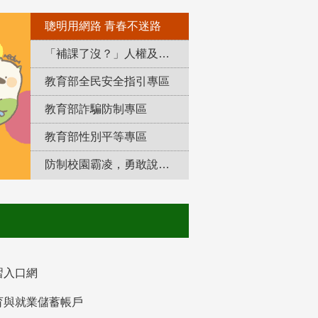
聰明用網路 青春不迷路
「補課了沒？」人權及轉型正義教育專區
教育部全民安全指引專區
教育部詐騙防制專區
教育部性別平等專區
防制校園霸凌，勇敢說出來！
習入口網
育與就業儲蓄帳戶