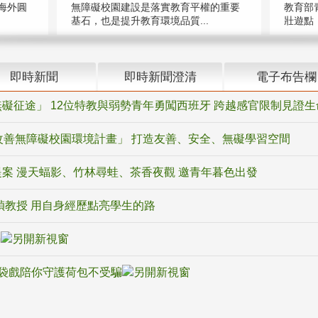
海外圓
無障礙校園建設是落實教育平權的重要
教育部
基石，也是提升教育環境品質...
壯遊點，
即時新聞
即時新聞澄清
電子布告欄
礙征途」 12位特教與弱勢青年勇闖西班牙 跨越感官限制見證生
改善無障礙校園環境計畫」 打造友善、安全、無礙學習空間
案 漫天蝠影、竹林尋蛙、茶香夜觀 邀青年暮色出發
禎教授 用自身經歷點亮學生的路
騙
袋戲陪你守護荷包不受騙