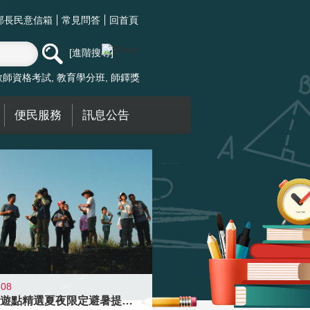
部長民意信箱
常見問答
回首頁
進階搜尋
教師資格考試
教育學分班
師鐸獎
便民服務
訊息公告
-08
青年壯遊點精選夏夜限定避暑提案 漫