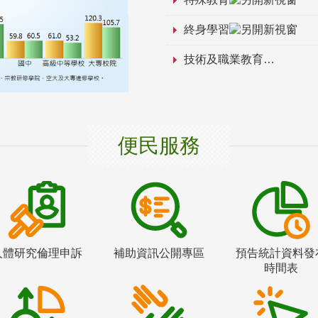
終身學習
技術及職業教育
便民服務
人體研究倫理申訴
補助資訊公開專區
預告統計資料發
時間表