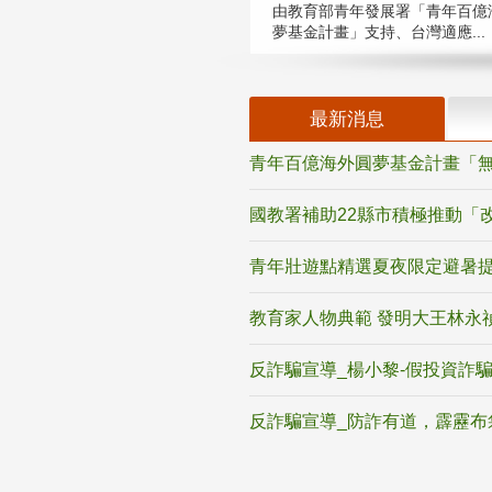
由教育部青年發展署「青年百億
夢基金計畫」支持、台灣適應...
最新消息
青年百億海外圓夢基金計畫「無
國教署補助22縣市積極推動「
青年壯遊點精選夏夜限定避暑提
教育家人物典範 發明大王林永
反詐騙宣導_楊小黎-假投資詐
反詐騙宣導_防詐有道，霹靂布