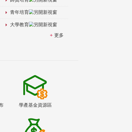
青年培育
大學教育
更多
布
學產基金資源區