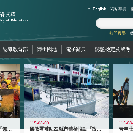
網站導覽
:::
English
熱門搜尋：
認識教育部
師生園地
電子辭典
認證檢定及留考
115-08-09
115-08
青年百億海外圓夢基金計畫「無礙征途
國教署補助22縣市積極推動「改善無