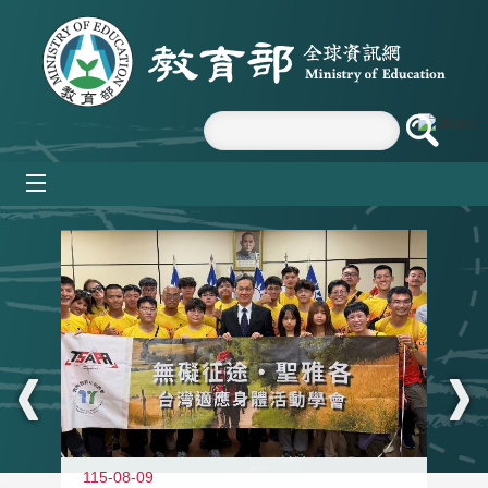
跳到主要內容區塊
mobile_menu
:::
115-08-09
11