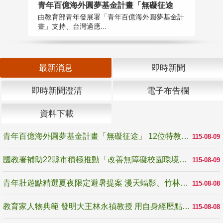
青年百億海外圓夢基金計畫「無礙征途
國
由教育部青年發展署「青年百億海外圓夢基金計
無
畫」支持、台灣適應...
是
最新消息
即時新聞
即時新聞澄清
電子布告欄
資料下載
青年百億海外圓夢基金計畫「無礙征途」 12位特教與弱勢青年勇闖西班牙 跨越感官限制見證生命蛻變
115-08-09
國教署補助22縣市積極推動「改善無障礙校園環境計畫」 打造友善、安全、無礙學習空間
115-08-09
青年壯遊點精選夏夜限定避暑提案 漫天蝠影、竹林尋蛙、茶香夜觀 邀青年暮色出發
115-08-08
教育家人物典範 發明大王林永禎教授 用自身經歷點亮學生的路
115-08-08