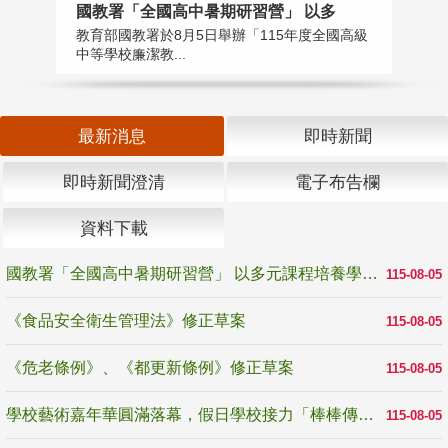
國教署「全國高中暑期研習營」 以多
學
教育部國教署於8月5日舉辦「115年度全國高級
教
中等學校廉潔教...
「
最新消息
即時新聞
即時新聞澄清
電子布告欄
資料下載
國教署「全國高中暑期研習營」 以多元課程培養學生瞭解誠信專業與倫理價值
115-08-05
《食品安全衛生管理法》修正草案
115-08-05
《危老條例》、《都更新條例》修正草案
115-08-05
學校藝術嘉年華圓滿落幕，假日學校接力「棒棒傳美感」
115-08-05