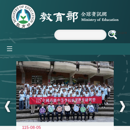
跳到主要內容區塊
mobile_menu
:::
115-08-05
11