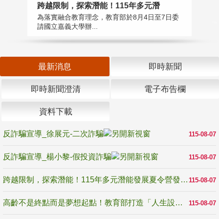
高
跨越限制，探索潛能！115年多元潛
教
為落實融合教育理念，教育部於8月4日至7日委
博
請國立嘉義大學辦...
最新消息
即時新聞
即時新聞澄清
電子布告欄
資料下載
反詐騙宣導_徐展元-二次詐騙
115-08-07
反詐騙宣導_楊小黎-假投資詐騙
115-08-07
跨越限制，探索潛能！115年多元潛能發展夏令營發掘生命無限可能
115-08-07
高齡不是終點而是夢想起點！教育部打造「人生設計夢工場」 參展第3屆高齡健康產業博覽會
115-08-07