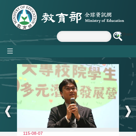
跳到主要內容區塊
mobile_menu
:::
11
115-08-07