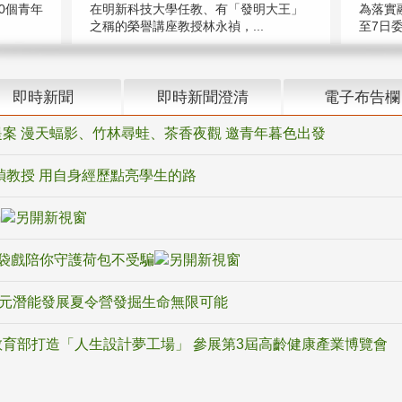
在明新科技大學任教、有「發明大王」
0個青年
為落實
之稱的榮譽講座教授林永禎，...
至7日委
即時新聞
即時新聞澄清
電子布告欄
案 漫天蝠影、竹林尋蛙、茶香夜觀 邀青年暮色出發
禎教授 用自身經歷點亮學生的路
騙
袋戲陪你守護荷包不受騙
多元潛能發展夏令營發掘生命無限可能
育部打造「人生設計夢工場」 參展第3屆高齡健康產業博覽會