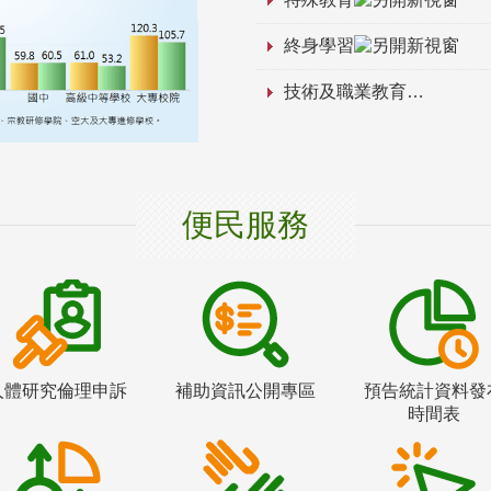
終身學習
技術及職業教育
便民服務
人體研究倫理申訴
補助資訊公開專區
預告統計資料發
時間表