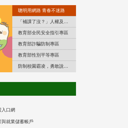
聰明用網路 青春不迷路
「補課了沒？」人權及轉型正義教育專區
教育部全民安全指引專區
教育部詐騙防制專區
教育部性別平等專區
防制校園霸凌，勇敢說出來！
習入口網
育與就業儲蓄帳戶