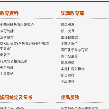
教育資料
認識教育部
中華民國教育現況簡介
組織概況
教育統計
部、次長
法令規章
主任秘書室
獎補助規定(含教育經費分配審議
本部各單位
委員會)
國民及學前教育署
出版品
青年發展署
行政院公報資訊網
部屬機構
教育剪影
本部駐境外機構
主題網站
部史網站
各級學校
認證檢定及留考
便民服務
華語文能力測驗
教育部全民安全指引專區