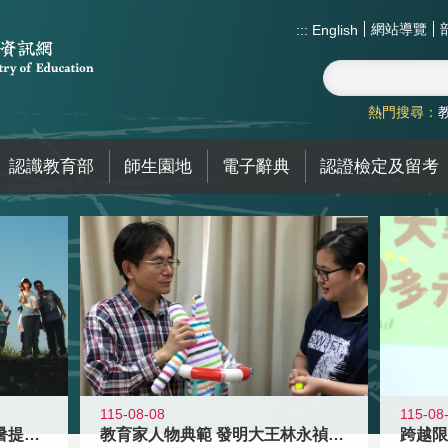
網站導覽
:::
English
熱門搜尋：
認識教育部
師生園地
電子辭典
認證檢定及留考
115-08-08
115-08
教育家人物典範 發明大王林永禎教授
青年壯遊點精選夏夜限定避暑提案 漫