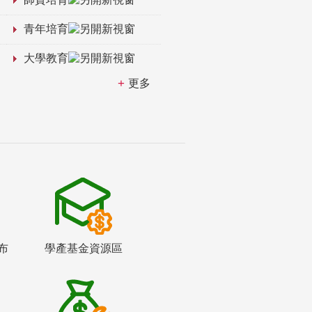
青年培育
大學教育
更多
布
學產基金資源區