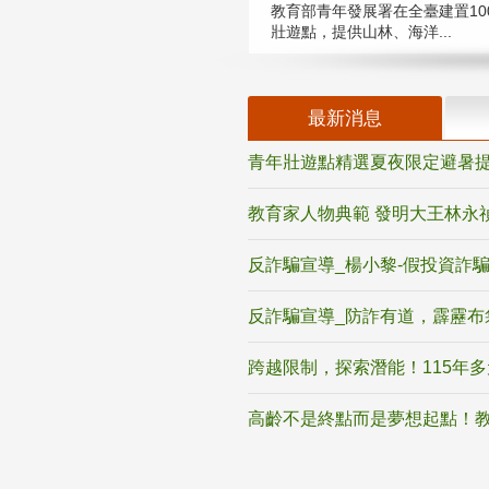
教育部青年發展署在全臺建置10
壯遊點，提供山林、海洋...
最新消息
青年壯遊點精選夏夜限定避暑提
教育家人物典範 發明大王林永
反詐騙宣導_楊小黎-假投資詐
反詐騙宣導_防詐有道，霹靂布
跨越限制，探索潛能！115年
高齡不是終點而是夢想起點！教