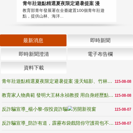
教
青年壯遊點精選夏夜限定避暑提案 漫
在
教育部青年發展署在全臺建置100個青年壯遊
譽
點，提供山林、海洋...
最新消息
即時新聞
即時新聞澄清
電子布告欄
資料下載
青年壯遊點精選夏夜限定避暑提案 漫天蝠影、竹林尋蛙、茶香夜觀 邀青年暮色出發
115-08-08
教育家人物典範 發明大王林永禎教授 用自身經歷點亮學生的路
115-08-08
反詐騙宣導_楊小黎-假投資詐騙
115-08-07
反詐騙宣導_防詐有道，霹靂布袋戲陪你守護荷包不受騙
115-08-07