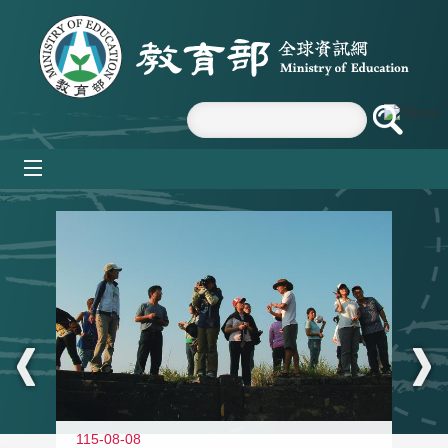
跳到主要內容區塊
mobile_menu
:::
11
115-08-08