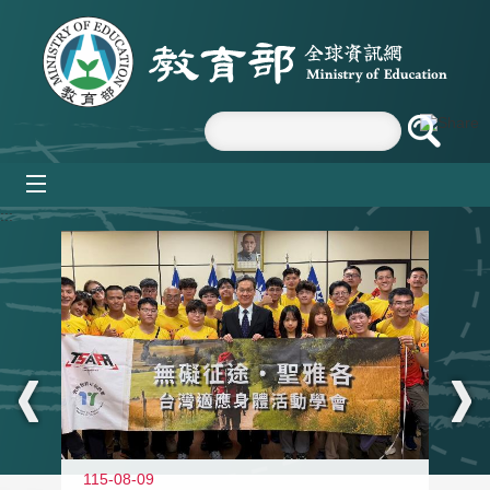
跳到主要內容區塊
mobile_menu
:::
115-08-09
11