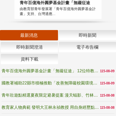
青年百億海外圓夢基金計畫「無礙征途
國
由教育部青年發展署「青年百億海外圓夢基金計
無
畫」支持、台灣適應...
是
最新消息
即時新聞
即時新聞澄清
電子布告欄
資料下載
青年百億海外圓夢基金計畫「無礙征途」 12位特教與弱勢青年勇闖西班牙 跨越感官限制見證生命蛻變
115-08-09
國教署補助22縣市積極推動「改善無障礙校園環境計畫」 打造友善、安全、無礙學習空間
115-08-09
青年壯遊點精選夏夜限定避暑提案 漫天蝠影、竹林尋蛙、茶香夜觀 邀青年暮色出發
115-08-08
教育家人物典範 發明大王林永禎教授 用自身經歷點亮學生的路
115-08-08