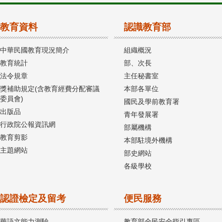
教育資料
認識教育部
中華民國教育現況簡介
組織概況
教育統計
部、次長
法令規章
主任秘書室
獎補助規定(含教育經費分配審議
本部各單位
委員會)
國民及學前教育署
出版品
青年發展署
行政院公報資訊網
部屬機構
教育剪影
本部駐境外機構
主題網站
部史網站
各級學校
認證檢定及留考
便民服務
華語文能力測驗
教育部全民安全指引專區