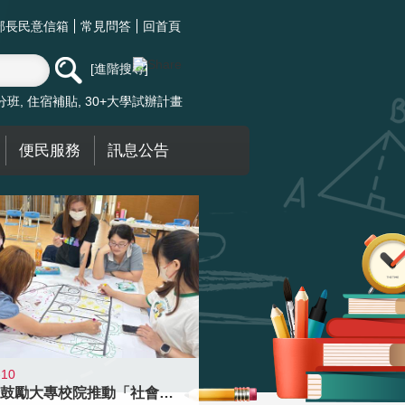
部長民意信箱
常見問答
回首頁
進階搜尋
分班
住宿補貼
30+大學試辦計畫
便民服務
訊息公告
-10
教育部鼓勵大專校院推動「社會情緒學