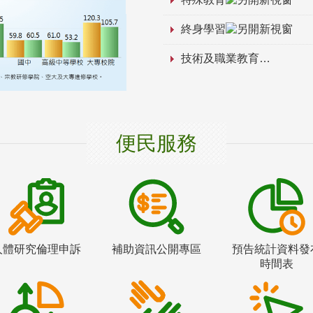
終身學習
技術及職業教育
便民服務
人體研究倫理申訴
補助資訊公開專區
預告統計資料發
時間表