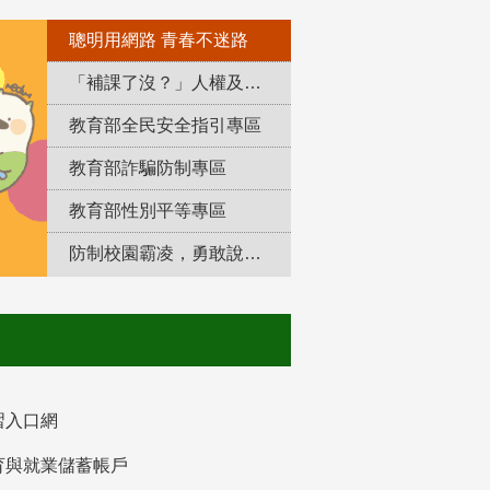
聰明用網路 青春不迷路
「補課了沒？」人權及轉型正義教育專區
教育部全民安全指引專區
教育部詐騙防制專區
教育部性別平等專區
防制校園霸凌，勇敢說出來！
習入口網
育與就業儲蓄帳戶