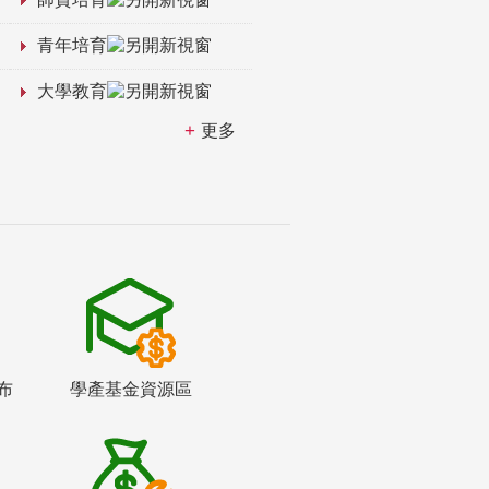
青年培育
大學教育
更多
布
學產基金資源區