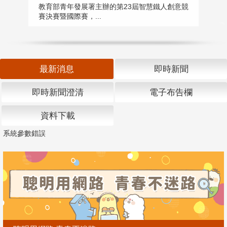
匯
教育部青年發展署主辦的第23屆智慧鐵人創意競
賽決賽暨國際賽，...
教
「
最新消息
即時新聞
即時新聞澄清
電子布告欄
資料下載
系統參數錯誤