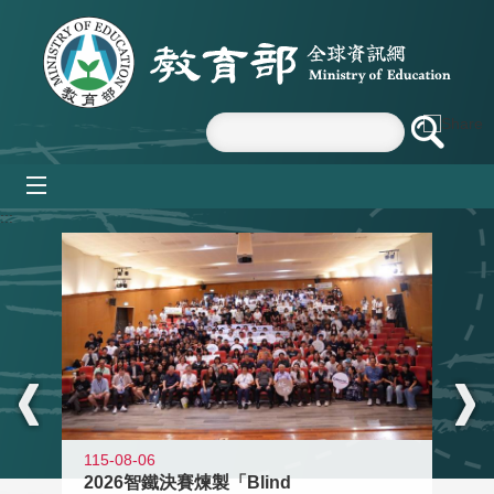
跳到主要內容區塊
mobile_menu
:::
115-08-06
2026智鐵決賽煉製「Blind
11