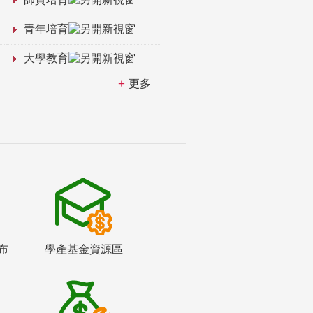
青年培育
大學教育
更多
布
學產基金資源區