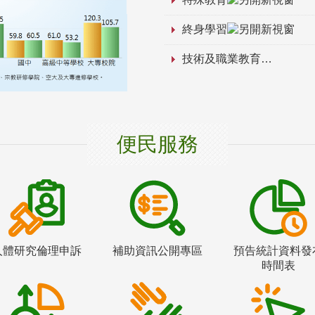
終身學習
技術及職業教育
便民服務
人體研究倫理申訴
補助資訊公開專區
預告統計資料發
時間表