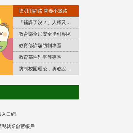
聰明用網路 青春不迷路
「補課了沒？」人權及轉型正義教育專區
教育部全民安全指引專區
教育部詐騙防制專區
教育部性別平等專區
防制校園霸凌，勇敢說出來！
習入口網
育與就業儲蓄帳戶