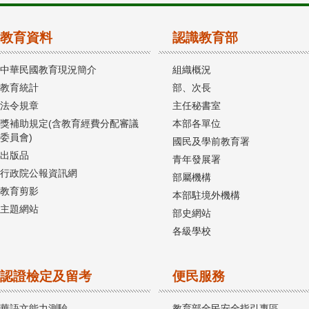
教育資料
認識教育部
中華民國教育現況簡介
組織概況
教育統計
部、次長
法令規章
主任秘書室
獎補助規定(含教育經費分配審議
本部各單位
委員會)
國民及學前教育署
出版品
青年發展署
行政院公報資訊網
部屬機構
教育剪影
本部駐境外機構
主題網站
部史網站
各級學校
認證檢定及留考
便民服務
華語文能力測驗
教育部全民安全指引專區