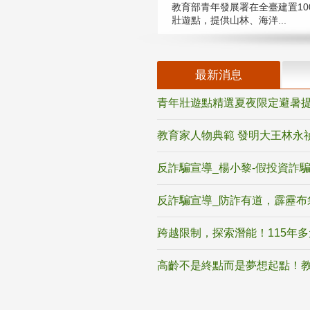
教育部青年發展署在全臺建置10
壯遊點，提供山林、海洋...
最新消息
青年壯遊點精選夏夜限定避暑提
教育家人物典範 發明大王林永
反詐騙宣導_楊小黎-假投資詐
反詐騙宣導_防詐有道，霹靂布
跨越限制，探索潛能！115年
高齡不是終點而是夢想起點！教