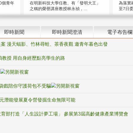
在明新科技大學任教、有「發明大王」
0個青年
為落實
之稱的榮譽講座教授林永禎，...
至7日委
即時新聞
即時新聞澄清
電子布告欄
案 漫天蝠影、竹林尋蛙、茶香夜觀 邀青年暮色出發
禎教授 用自身經歷點亮學生的路
騙
袋戲陪你守護荷包不受騙
多元潛能發展夏令營發掘生命無限可能
育部打造「人生設計夢工場」 參展第3屆高齡健康產業博覽會