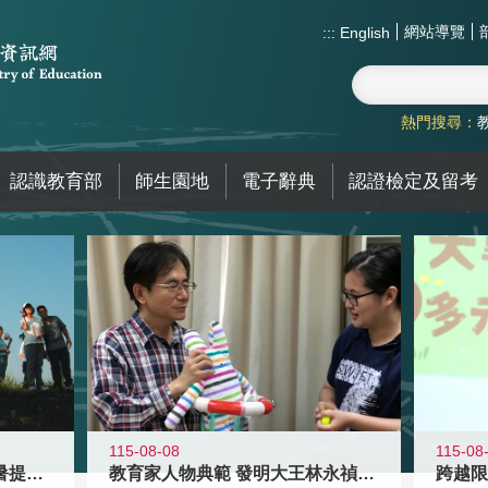
網站導覽
:::
English
熱門搜尋：
認識教育部
師生園地
電子辭典
認證檢定及留考
115-08-08
115-08
教育家人物典範 發明大王林永禎教授
青年壯遊點精選夏夜限定避暑提案 漫