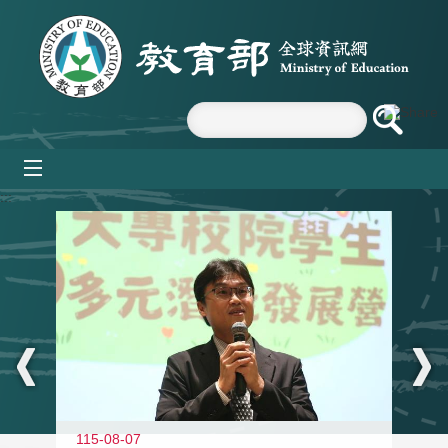
跳到主要內容區塊
mobile_menu
:::
11
115-08-07