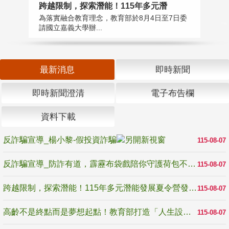
高
跨越限制，探索潛能！115年多元潛
教
為落實融合教育理念，教育部於8月4日至7日委
博
請國立嘉義大學辦...
最新消息
即時新聞
即時新聞澄清
電子布告欄
資料下載
反詐騙宣導_楊小黎-假投資詐騙
115-08-07
反詐騙宣導_防詐有道，霹靂布袋戲陪你守護荷包不受騙
115-08-07
跨越限制，探索潛能！115年多元潛能發展夏令營發掘生命無限可能
115-08-07
高齡不是終點而是夢想起點！教育部打造「人生設計夢工場」 參展第3屆高齡健康產業博覽會
115-08-07