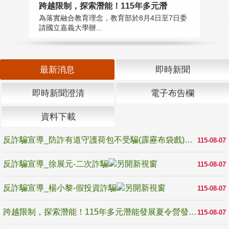
高
跨越限制，探索潛能！115年多元潛
教
為落實融合教育理念，教育部於8月4日至7日委
博
請國立嘉義大學辦...
最新消息
即時新聞
即時新聞澄清
電子布告欄
資料下載
反詐騙宣導_防詐有道守護荷包不受騙(霹靂布袋戲)
115-08-07
反詐騙宣導_徐展元-二次詐騙
115-08-07
反詐騙宣導_楊小黎-假投資詐騙
115-08-07
跨越限制，探索潛能！115年多元潛能發展夏令營發掘生命無限可能
115-08-07