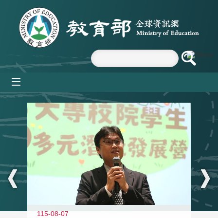
跳到主要內容區塊
mobile_menu
:::
11
115-08-07