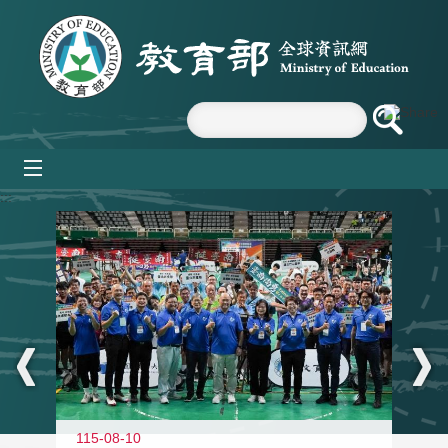
跳到主要內容區塊
mobile_menu
:::
115-08-10
11