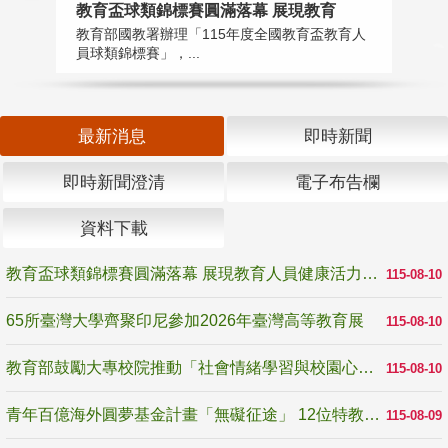
教育盃球類錦標賽圓滿落幕 展現教育
6
教育部國教署辦理「115年度全國教育盃教育人
「
員球類錦標賽」，...
首
最新消息
即時新聞
即時新聞澄清
電子布告欄
資料下載
教育盃球類錦標賽圓滿落幕 展現教育人員健康活力與團隊精神
115-08-10
65所臺灣大學齊聚印尼參加2026年臺灣高等教育展
115-08-10
教育部鼓勵大專校院推動「社會情緒學習與校園心理健康促進計畫」 培育校園「心」韌性
115-08-10
青年百億海外圓夢基金計畫「無礙征途」 12位特教與弱勢青年勇闖西班牙 跨越感官限制見證生命蛻變
115-08-09