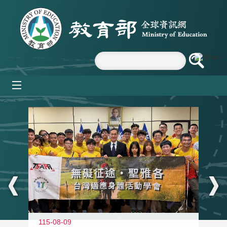
跳到主要內容區塊
mobile_menu
:::
115-08-09
11