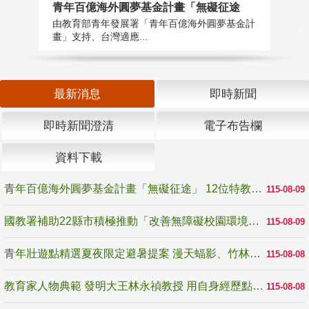
青年百億海外圓夢基金計畫「無礙征途
國
由教育部青年發展署「青年百億海外圓夢基金計
無
畫」支持、台灣適應...
是
最新消息
即時新聞
即時新聞澄清
電子布告欄
資料下載
青年百億海外圓夢基金計畫「無礙征途」 12位特教與弱勢青年勇闖西班牙 跨越感官限制見證生命蛻變
115-08-09
國教署補助22縣市積極推動「改善無障礙校園環境計畫」 打造友善、安全、無礙學習空間
115-08-09
青年壯遊點精選夏夜限定避暑提案 漫天蝠影、竹林尋蛙、茶香夜觀 邀青年暮色出發
115-08-08
教育家人物典範 發明大王林永禎教授 用自身經歷點亮學生的路
115-08-08