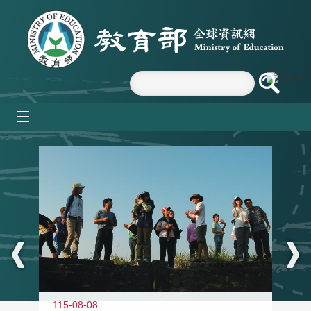
跳到主要內容區塊
mobile_menu
:::
11
115-08-08