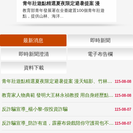
教
青年壯遊點精選夏夜限定避暑提案 漫
在
教育部青年發展署在全臺建置100個青年壯遊
譽
點，提供山林、海洋...
最新消息
即時新聞
即時新聞澄清
電子布告欄
資料下載
青年壯遊點精選夏夜限定避暑提案 漫天蝠影、竹林尋蛙、茶香夜觀 邀青年暮色出發
115-08-08
教育家人物典範 發明大王林永禎教授 用自身經歷點亮學生的路
115-08-08
反詐騙宣導_楊小黎-假投資詐騙
115-08-07
反詐騙宣導_防詐有道，霹靂布袋戲陪你守護荷包不受騙
115-08-07