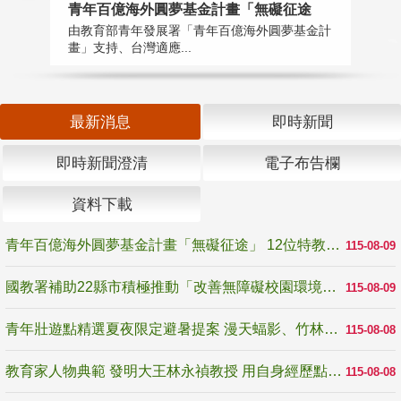
青年百億海外圓夢基金計畫「無礙征途
國
由教育部青年發展署「青年百億海外圓夢基金計
無
畫」支持、台灣適應...
是
最新消息
即時新聞
即時新聞澄清
電子布告欄
資料下載
青年百億海外圓夢基金計畫「無礙征途」 12位特教與弱勢青年勇闖西班牙 跨越感官限制見證生命蛻變
115-08-09
國教署補助22縣市積極推動「改善無障礙校園環境計畫」 打造友善、安全、無礙學習空間
115-08-09
青年壯遊點精選夏夜限定避暑提案 漫天蝠影、竹林尋蛙、茶香夜觀 邀青年暮色出發
115-08-08
教育家人物典範 發明大王林永禎教授 用自身經歷點亮學生的路
115-08-08