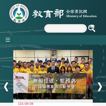
跳到主要內容區塊
mobile_menu
:::
115-08-09
11