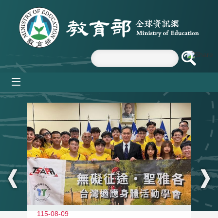
跳到主要內容區塊
mobile_menu
:::
115-08-09
11