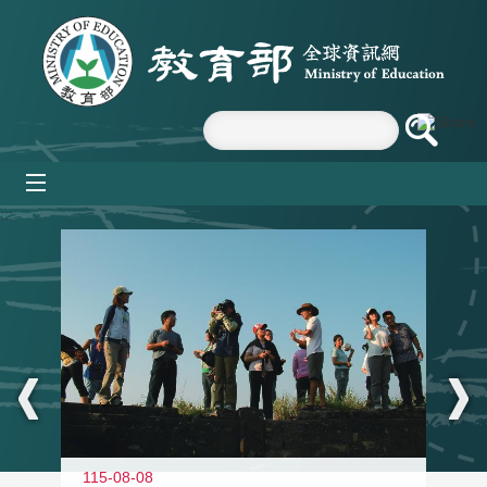
跳到主要內容區塊
mobile_menu
:::
11
115-08-08