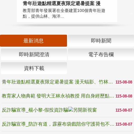
教
青年壯遊點精選夏夜限定避暑提案 漫
在
教育部青年發展署在全臺建置100個青年壯遊
譽
點，提供山林、海洋...
最新消息
即時新聞
即時新聞澄清
電子布告欄
資料下載
青年壯遊點精選夏夜限定避暑提案 漫天蝠影、竹林尋蛙、茶香夜觀 邀青年暮色出發
115-08-08
教育家人物典範 發明大王林永禎教授 用自身經歷點亮學生的路
115-08-08
反詐騙宣導_楊小黎-假投資詐騙
115-08-07
反詐騙宣導_防詐有道，霹靂布袋戲陪你守護荷包不受騙
115-08-07