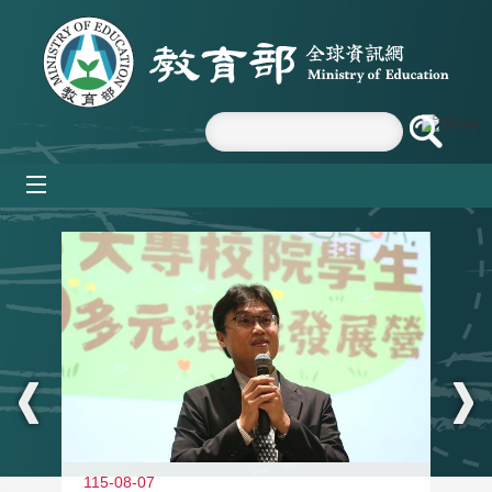
跳到主要內容區塊
mobile_menu
:::
11
115-08-07