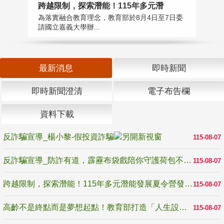
高
跨越限制，探索潛能！115年多元潛
教
為落實融合教育理念，教育部於8月4日至7日委
博
請國立嘉義大學辦...
最新消息
即時新聞
即時新聞澄清
電子布告欄
資料下載
反詐騙宣導_楊小黎-假投資詐騙
115-08-07
反詐騙宣導_防詐有道，霹靂布袋戲陪你守護荷包不受騙
115-08-07
跨越限制，探索潛能！115年多元潛能發展夏令營發掘生命無限可能
115-08-07
高齡不是終點而是夢想起點！教育部打造「人生設計夢工場」 參展第3屆高齡健康產業博覽會
115-08-07