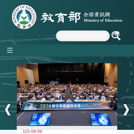
跳到主要內容區塊
mobile_menu
:::
115-08-06
11