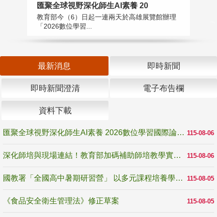
匯聚全球視野深化師生AI素養 20
國
教育部今（6）日起一連兩天於高雄展覽館辦理
教
「2026數位學習...
中
最新消息
即時新聞
即時新聞澄清
電子布告欄
資料下載
匯聚全球視野深化師生AI素養 2026數位學習國際論壇高雄登場
115-08-06
深化師培與現場連結！教育部加碼補助師培教學實踐研究 10月師培國際研討會交流教學實踐經驗
115-08-06
國教署「全國高中暑期研習營」 以多元課程培養學生瞭解誠信專業與倫理價值
115-08-05
《食品安全衛生管理法》修正草案
115-08-05