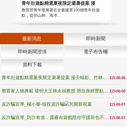
教
青年壯遊點精選夏夜限定避暑提案 漫
在
教育部青年發展署在全臺建置100個青年壯遊
譽
點，提供山林、海洋...
最新消息
即時新聞
即時新聞澄清
電子布告欄
資料下載
青年壯遊點精選夏夜限定避暑提案 漫天蝠影、竹林尋蛙、茶香夜觀 邀青年暮色出發
115-08-08
教育家人物典範 發明大王林永禎教授 用自身經歷點亮學生的路
115-08-08
反詐騙宣導_楊小黎-假投資詐騙
115-08-07
反詐騙宣導_防詐有道，霹靂布袋戲陪你守護荷包不受騙
115-08-07