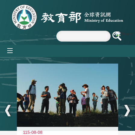
跳到主要內容區塊
mobile_menu
:::
11
115-08-08