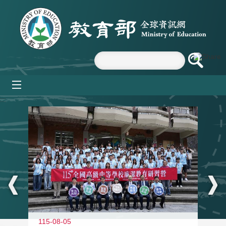
跳到主要內容區塊
mobile_menu
:::
115-08-05
11