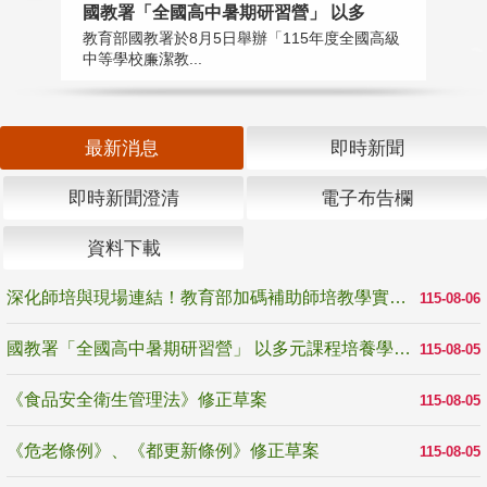
國教署「全國高中暑期研習營」 以多
學
教育部國教署於8月5日舉辦「115年度全國高級
教
中等學校廉潔教...
「
最新消息
即時新聞
即時新聞澄清
電子布告欄
資料下載
深化師培與現場連結！教育部加碼補助師培教學實踐研究 10月師培國際研討會交流教學實踐經驗
115-08-06
國教署「全國高中暑期研習營」 以多元課程培養學生瞭解誠信專業與倫理價值
115-08-05
《食品安全衛生管理法》修正草案
115-08-05
《危老條例》、《都更新條例》修正草案
115-08-05