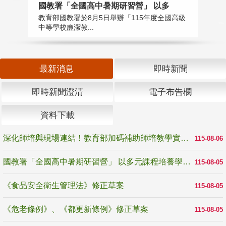
國教署「全國高中暑期研習營」 以多
學
教育部國教署於8月5日舉辦「115年度全國高級
教
中等學校廉潔教...
「
最新消息
即時新聞
即時新聞澄清
電子布告欄
資料下載
深化師培與現場連結！教育部加碼補助師培教學實踐研究 10月師培國際研討會交流教學實踐經驗
115-08-06
國教署「全國高中暑期研習營」 以多元課程培養學生瞭解誠信專業與倫理價值
115-08-05
《食品安全衛生管理法》修正草案
115-08-05
《危老條例》、《都更新條例》修正草案
115-08-05