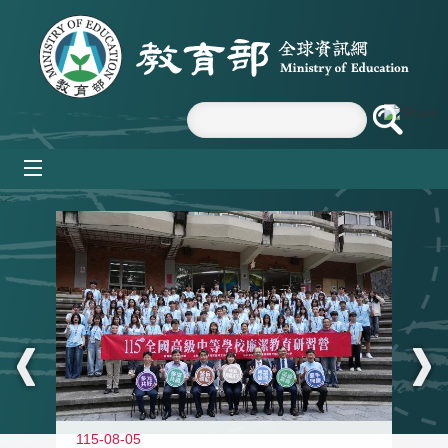
跳到主要內容區塊
mobile_menu
:::
115-08-05
11