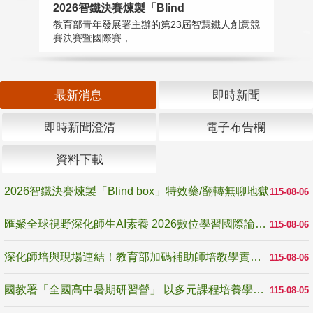
2026智鐵決賽煉製「Blind
匯
教育部青年發展署主辦的第23屆智慧鐵人創意競
教
賽決賽暨國際賽，...
「
最新消息
即時新聞
即時新聞澄清
電子布告欄
資料下載
2026智鐵決賽煉製「Blind box」特效藥/翻轉無聊地獄
115-08-06
匯聚全球視野深化師生AI素養 2026數位學習國際論壇高雄登場
115-08-06
深化師培與現場連結！教育部加碼補助師培教學實踐研究 10月師培國際研討會交流教學實踐經驗
115-08-06
國教署「全國高中暑期研習營」 以多元課程培養學生瞭解誠信專業與倫理價值
115-08-05