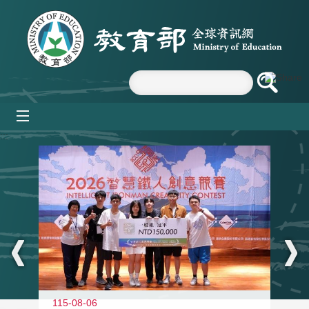
跳到主要內容區塊
mobile_menu
:::
115-08-06
11