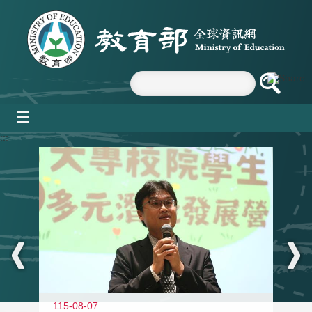
跳到主要內容區塊
mobile_menu
:::
11
115-08-07