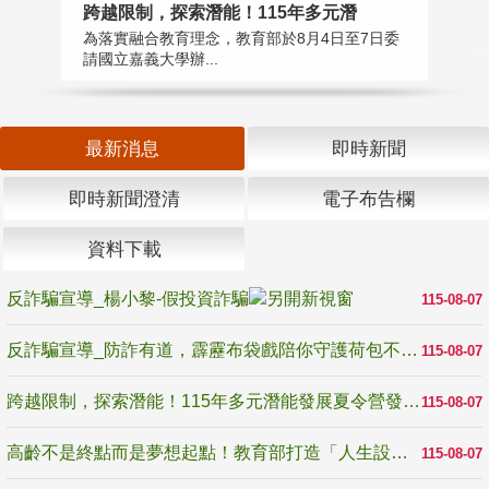
高
跨越限制，探索潛能！115年多元潛
教
為落實融合教育理念，教育部於8月4日至7日委
博
請國立嘉義大學辦...
最新消息
即時新聞
即時新聞澄清
電子布告欄
資料下載
反詐騙宣導_楊小黎-假投資詐騙
115-08-07
反詐騙宣導_防詐有道，霹靂布袋戲陪你守護荷包不受騙
115-08-07
跨越限制，探索潛能！115年多元潛能發展夏令營發掘生命無限可能
115-08-07
高齡不是終點而是夢想起點！教育部打造「人生設計夢工場」 參展第3屆高齡健康產業博覽會
115-08-07