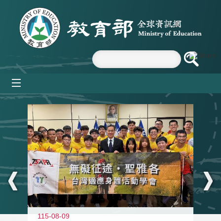
跳到主要內容區塊
mobile_menu
:::
115-08-09
11