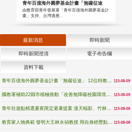
青年百億海外圓夢基金計畫「無礙征途
國
由教育部青年發展署「青年百億海外圓夢基金計
無
畫」支持、台灣適應...
是
最新消息
即時新聞
即時新聞澄清
電子布告欄
資料下載
青年百億海外圓夢基金計畫「無礙征途」 12位特教與弱勢青年勇闖西班牙 跨越感官限制見證生命蛻變
115-08-09
國教署補助22縣市積極推動「改善無障礙校園環境計畫」 打造友善、安全、無礙學習空間
115-08-09
青年壯遊點精選夏夜限定避暑提案 漫天蝠影、竹林尋蛙、茶香夜觀 邀青年暮色出發
115-08-08
教育家人物典範 發明大王林永禎教授 用自身經歷點亮學生的路
115-08-08