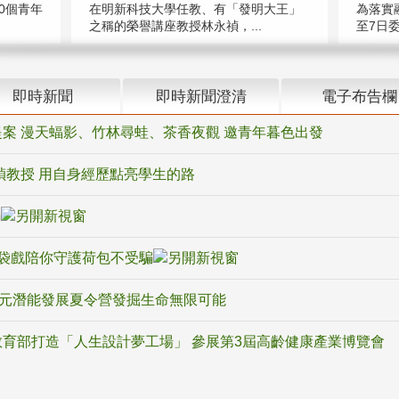
在明新科技大學任教、有「發明大王」
0個青年
為落實
之稱的榮譽講座教授林永禎，...
至7日委
即時新聞
即時新聞澄清
電子布告欄
案 漫天蝠影、竹林尋蛙、茶香夜觀 邀青年暮色出發
禎教授 用自身經歷點亮學生的路
騙
袋戲陪你守護荷包不受騙
多元潛能發展夏令營發掘生命無限可能
育部打造「人生設計夢工場」 參展第3屆高齡健康產業博覽會