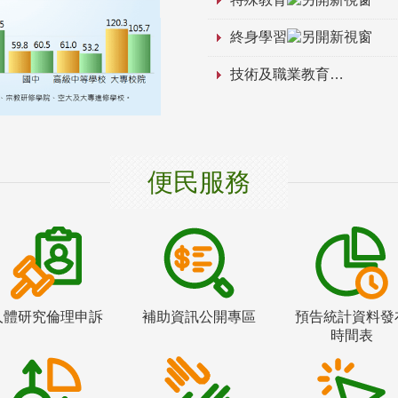
終身學習
技術及職業教育
便民服務
人體研究倫理申訴
補助資訊公開專區
預告統計資料發
時間表