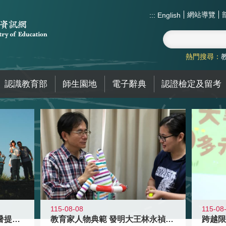
網站導覽
:::
English
熱門搜尋：
認識教育部
師生園地
電子辭典
認證檢定及留考
115-08-08
115-08
教育家人物典範 發明大王林永禎教授
青年壯遊點精選夏夜限定避暑提案 漫