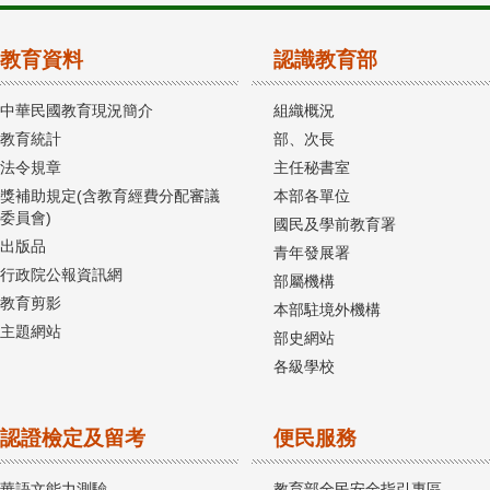
教育資料
認識教育部
中華民國教育現況簡介
組織概況
教育統計
部、次長
法令規章
主任秘書室
獎補助規定(含教育經費分配審議
本部各單位
委員會)
國民及學前教育署
出版品
青年發展署
行政院公報資訊網
部屬機構
教育剪影
本部駐境外機構
主題網站
部史網站
各級學校
認證檢定及留考
便民服務
華語文能力測驗
教育部全民安全指引專區