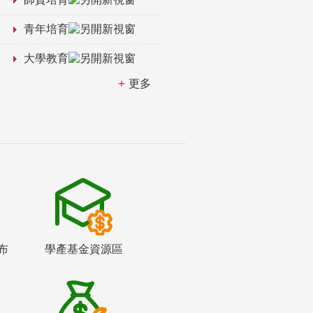
青年培育
大學教育
更多
布
學產基金資源區