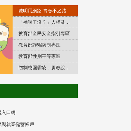
聰明用網路 青春不迷路
「補課了沒？」人權及轉型正義教育專區
教育部全民安全指引專區
教育部詐騙防制專區
教育部性別平等專區
防制校園霸凌，勇敢說出來！
習入口網
育與就業儲蓄帳戶