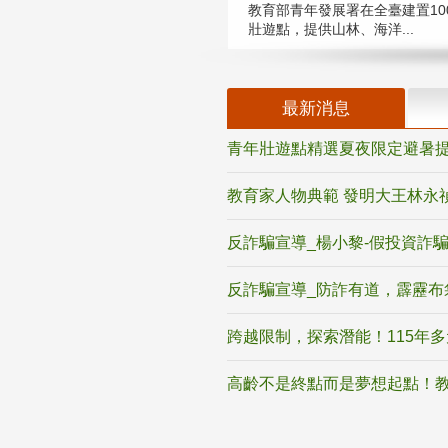
教育部青年發展署在全臺建置10
壯遊點，提供山林、海洋...
最新消息
青年壯遊點精選夏夜限定避暑提
教育家人物典範 發明大王林永
反詐騙宣導_楊小黎-假投資詐
反詐騙宣導_防詐有道，霹靂布
跨越限制，探索潛能！115年
高齡不是終點而是夢想起點！教