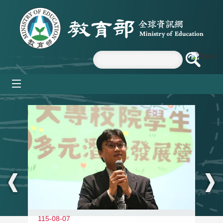
跳到主要內容區塊
mobile_menu
:::
11
115-08-07