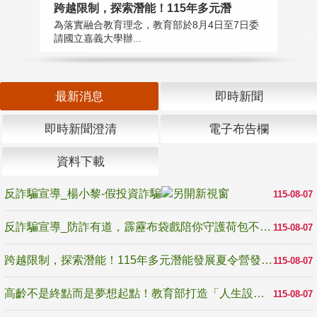
高
跨越限制，探索潛能！115年多元潛
教
為落實融合教育理念，教育部於8月4日至7日委
博
請國立嘉義大學辦...
最新消息
即時新聞
即時新聞澄清
電子布告欄
資料下載
反詐騙宣導_楊小黎-假投資詐騙
115-08-07
反詐騙宣導_防詐有道，霹靂布袋戲陪你守護荷包不受騙
115-08-07
跨越限制，探索潛能！115年多元潛能發展夏令營發掘生命無限可能
115-08-07
高齡不是終點而是夢想起點！教育部打造「人生設計夢工場」 參展第3屆高齡健康產業博覽會
115-08-07