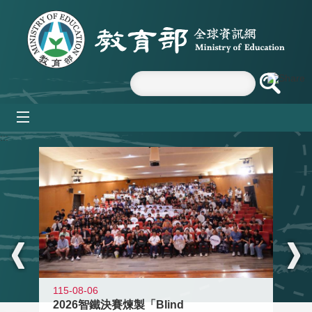
跳到主要內容區塊
mobile_menu
:::
115-08-06
2026智鐵決賽煉製「Blind
11