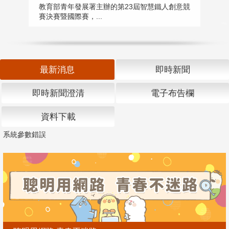
匯
教育部青年發展署主辦的第23屆智慧鐵人創意競
賽決賽暨國際賽，...
教
「
最新消息
即時新聞
即時新聞澄清
電子布告欄
資料下載
系統參數錯誤