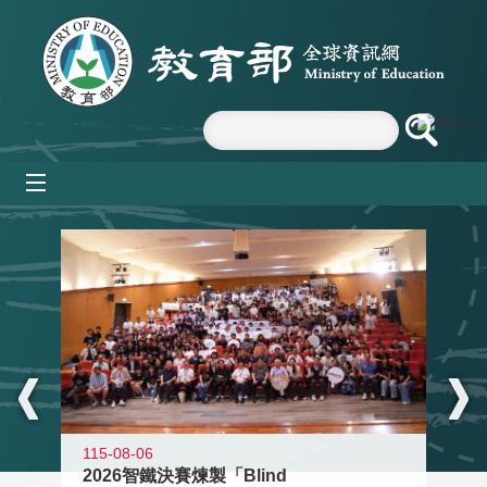
跳到主要內容區塊
mobile_menu
:::
115-08-06
2026智鐵決賽煉製「Blind
11