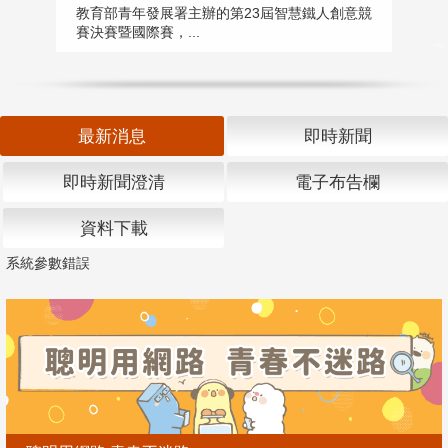
匯
教育部青年發展署主辦的第23屆智慧鐵人創意競
賽決賽暨國際賽，...
教
「
最新消息
即時新聞
即時新聞澄清
電子布告欄
資料下載
系統參數錯誤