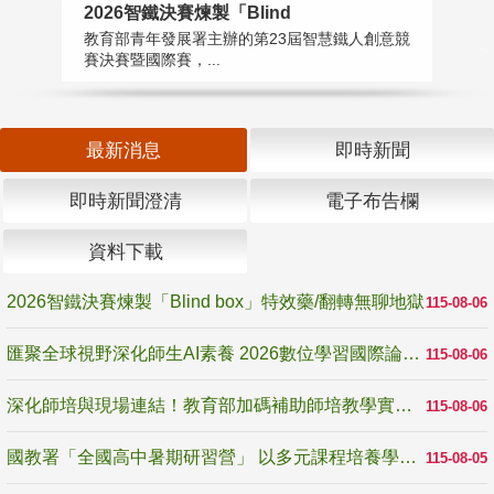
2026智鐵決賽煉製「Blind
匯
教育部青年發展署主辦的第23屆智慧鐵人創意競
教
賽決賽暨國際賽，...
「
最新消息
即時新聞
即時新聞澄清
電子布告欄
資料下載
2026智鐵決賽煉製「Blind box」特效藥/翻轉無聊地獄
115-08-06
匯聚全球視野深化師生AI素養 2026數位學習國際論壇高雄登場
115-08-06
深化師培與現場連結！教育部加碼補助師培教學實踐研究 10月師培國際研討會交流教學實踐經驗
115-08-06
國教署「全國高中暑期研習營」 以多元課程培養學生瞭解誠信專業與倫理價值
115-08-05