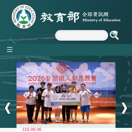
跳到主要內容區塊
mobile_menu
:::
115-08-06
11